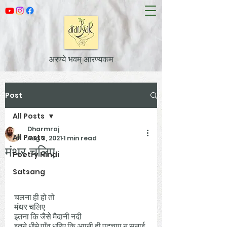
अरण्ये भवम् आरण्यकम
Post
All Posts
Dharmraj
All Posts
Aug 3, 2021
1 min read
मंथर चलिए
Poetry Hindi
Satsang
चलना ही हो तो 
मंथर चलिए 
इतना कि जैसे मैदानी नदी 
इतने धीमे पाँव धरिए कि अपनी ही पदचाप न सुनाई 