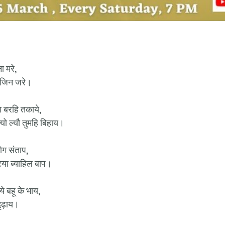
ा मरे,
ा जिन जरे।
ा बरहि तकाये,
त्यो ल्यौ तुमहि बिहाय।
ोग संताप,
िया ब्याहिल बाप।
 बहू के भाय,
दृढ़ाय।