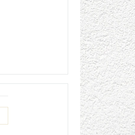
 का उधार चुका देना - सप्ताहांत