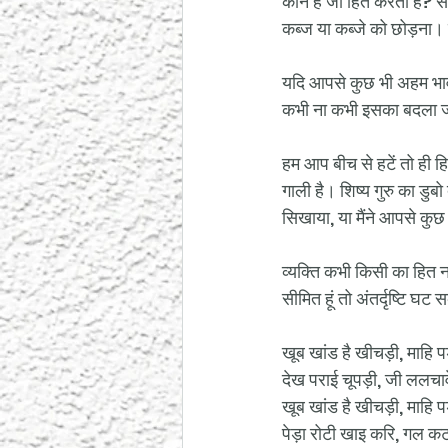
कौन है जो हित करता है? सां
कब्ज या कब्जे को छोड़ना। ह
यदि आपसे कुछ भी अहम भाव 
कभी ना कभी इसका बदला ज
हम आप बीच से हटें तो ही ह
गाली है। शिष्य गुरु का डुबो 
सिखाया, या मैंने आपसे कु
व्यक्ति कभी किसी का हित नही
सीमित हूं तो अंतर्दृष्टि घट
खूब खांड है खीचड़ी, माहि प
देख पराई चूपड़ी, जी ललच
खूब खांड है खीचड़ी, माहि प
पेड़ा रोटी खाइ करि, गल क